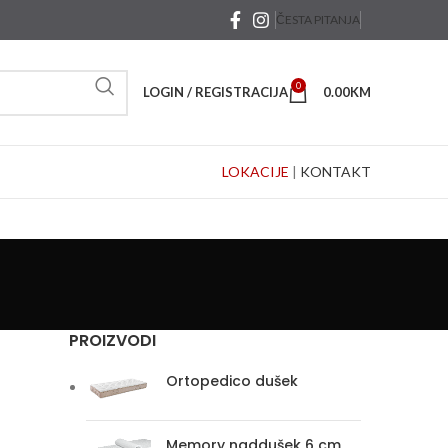
ČESTA PITANJA
0
LOGIN / REGISTRACIJA
0.00
KM
LOKACIJE
|
KONTAKT
PROIZVODI
Ortopedico dušek
Memory naddušek 6 cm