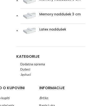
Memory naddušek 3 cm
Latex naddušek
KATEGORIJE
Dodatna oprema
Dušeci
Jastuci
O O KUPOVINI
INFORMACIJE
 kupiti
Brčko
n plaćanja
Banja Luka