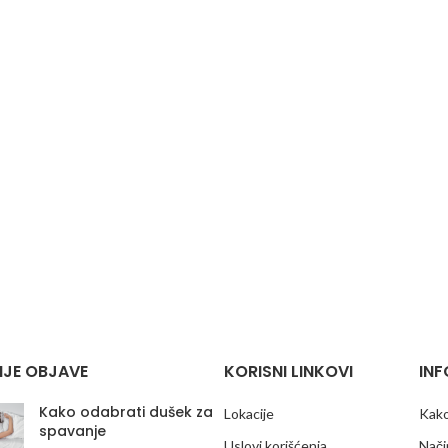
JE OBJAVE
KORISNI LINKOVI
INF
Kako odabrati dušek za
Lokacije
Kako
spavanje
Uslovi korišćenja
Nači