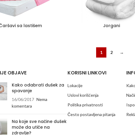
Čaršavi sa lastišem
Jorgani
1
2
→
JE OBJAVE
KORISNI LINKOVI
INF
Kako odabrati dušek za
Lokacije
Kako
spavanje
Uslovi korišćenja
Nači
16/06/2017
Nema
Politika privatnosti
Ispo
komentara
Često postavljena pitanja
Rekl
Na koje sve načine dušek
može da utiče na
zdravlje?