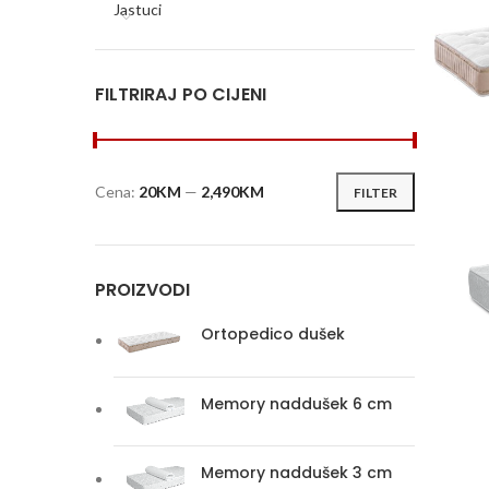
Jastuci
FILTRIRAJ PO CIJENI
Cena:
20KM
—
2,490KM
FILTER
Minimalna
Maksimalna
cena
cena
PROIZVODI
Ortopedico dušek
Memory naddušek 6 cm
Memory naddušek 3 cm