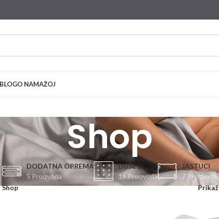
BLOG
O NAMA
ŽOJ
Shop
DODATNA OPREMA
DUŠECI
JASTUCI
5 Proizvoda
16 Proizvoda
7 Proizvoda
Shop
Prikaž