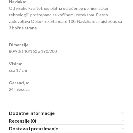
Navlaka
:
Od visoko kvalitetnog platna odrađenog po njemačkoj
tehnologiji, proštepano sa koflinom i reteksom. Platno
zadovoljava Oeko-Tex Standard 100. Navlaka ima rajsfešlus sa
3 bočne strane.
Dimenzije
:
80/90/140/160 x 190/200
Visina
:
cca 17 cm
Garancija
:
24 mjeseca
Dodatne informacije
Recenzije (0)
Dostava i preuzimanje