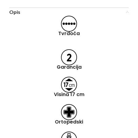
Opis
Tvrdoća
Garancija
Visina 17 cm
Ortopedski