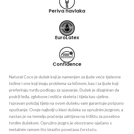
Periva navlaka
EuroLatex
Confidence
Natural Coco je dušek koji je namenjen za ljude veće tjelesne
težine i one koji imaju problema sa kičmom, kao i za ljude koji
preferiraju tvrđu podlogu za spavanje. Dušek je dizajniran da
podrži leđa, zglobove i mišiće skeleta i tijela kao cjeline.
Ispravan položaj tijela na ovom dušeku vam garantuje potpuno
opuštanje. Ovoje najbolji u klasi dušeka sa opružnim jezgrom, a
nastao je na temelju praćenja zahtjeva na tržištu za posebno
tvrdim dušekom. Opružno jezgro je obostrano ojačano s
metalnim ramom što izrazito povećava čvrstoću.